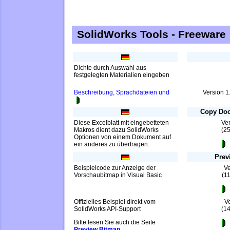
SolidWorks Tools - Freeware
Dichte durch Auswahl aus
festgelegten Materialien eingeben
Beschreibung, Sprachdateien und
Version 1
Copy Doc
Diese Excelblatt mit eingebetteten
Ver
Makros dient dazu SolidWorks
(2
Optionen von einem Dokument auf
ein anderes zu übertragen.
Prev
Beispielcode zur Anzeige der
Ve
Vorschaubitmap in Visual Basic
(1
Offizielles Beispiel direkt vom
V
SolidWorks API-Support
(1
Bitte lesen Sie auch die Seite
Preview Bitmap