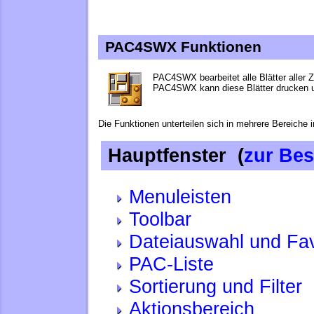
PAC4SWX Funktionen
PAC4SWX bearbeitet alle Blätter aller 
PAC4SWX kann diese Blätter drucken u
Die Funktionen unterteilen sich in mehrere Bereiche 
Hauptfenster (
zur Be
Menuleisten
Toolbar
Dateiauswahl und Fav
PAC-Liste
Sortierung und Filter
Aktionsbereich